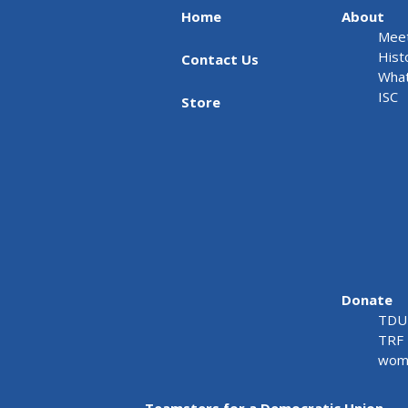
Home
About
Meet
Hist
Contact Us
What
ISC
Store
Donate
TDU 
TRF 
wome
Teamsters for a Democratic Union