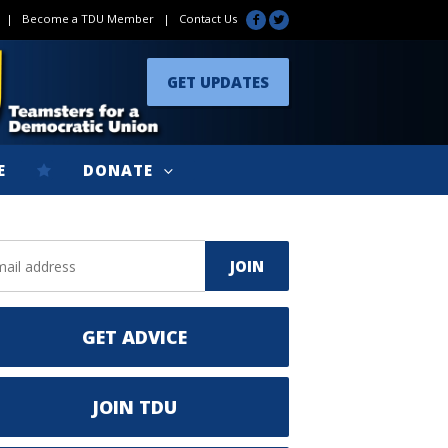
|
Become a TDU Member
|
Contact Us
GET UPDATES
E
DONATE
GET ADVICE
JOIN TDU