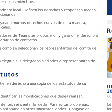
oder de los miembros.
indicato local. Definen los derechos y responsabilidades
cionarios.
n ganado muchos derechos nuevos de esta manera,
icales.
R
madores de Teamster propusieron y ganaron el derecho a
ciación de contratos.
e cómo se seleccionan los representantes del comité de
a elegir a sus delegados sindicales o representantes de
.
atutos
tienen derecho a una copia de los estatutos de su
U
2
 identificar las modificaciones que desea realizar.
AU
ntentes reinventar la rueda. Para evitar problemas,
Jo
do aprobado en otros sindicatos locales. Póngase en
fo