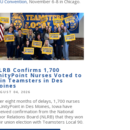
U Convention
, November 6-8 in Chicago.
LRB Confirms 1,700
nityPoint Nurses Voted to
oin Teamsters in Des
oines
GUST 04, 2026
ter eight months of delays, 1,700 nurses
 UnityPoint in Des Moines, Iowa have
ceived confirmation from the National
bor Relations Board (NLRB) that they won
ir union election with Teamsters Local 90.