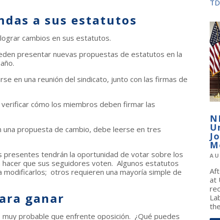
TD
das a sus estatutos
lograr cambios en sus estatutos.
eden presentar nuevas propuestas de estatutos en la
 año.
 en una reunión del sindicato, junto con las firmas de
verificar cómo los miembros deben firmar las
N
U
una propuesta de cambio, debe leerse en tres
J
M
s presentes tendrán la oportunidad de votar sobre los
AU
 hacer que sus seguidores voten. Algunos estatutos
Af
a modificarlos; otros requieren una mayoría simple de
at
re
para ganar
La
the
s muy probable que enfrente oposición. ¿Qué puedes