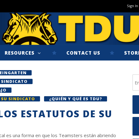
Sign In
RESOURCES
CONTACT US
STOR
EINGARTEN
 SINDICATO
AJO
 SU SINDICATO
¿QUIÉN Y QUÉ ES TDU?
OS ESTATUTOS DE SU
ocal es una forma en que los Teamsters están abriendo